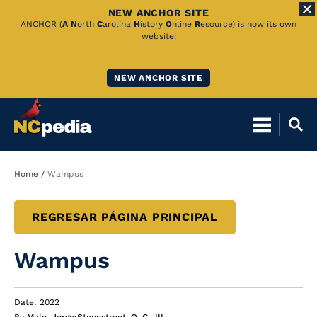
NEW ANCHOR SITE
Skip
ANCHOR (
A
N
orth
C
arolina
H
istory
O
nline
R
esource) is now its own
website!
to
Main
NEW ANCHOR SITE
Content
Breadcrumb
Home
Wampus
REGRESAR PÁGINA PRINCIPAL
Wampus
Date: 2022