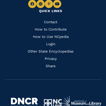
Navigate
Navigate
Navigate
Navigate
QUICK LINKS
to
to
to
to
Facebook
Instagram
Pinterest
Youtube
Quick
Contact
Links
How to Contribute
How to Use NCpedia
Login
Other State Encyclopedias
Privacy
Share
Navigate
Navigate
to
Navigate
to