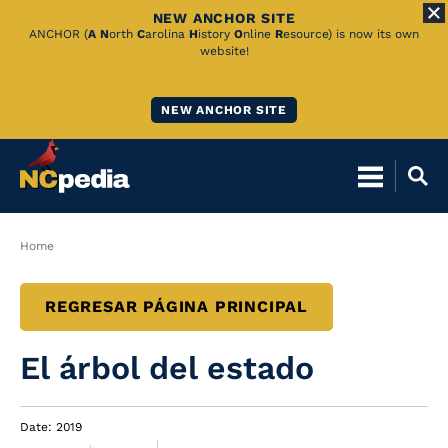
NEW ANCHOR SITE
Skip
ANCHOR (
A
N
orth
C
arolina
H
istory
O
nline
R
esource) is now its own
website!
to
Main
NEW ANCHOR SITE
Content
Breadcrumb
Home
REGRESAR PÁGINA PRINCIPAL
El árbol del estado
Date: 2019