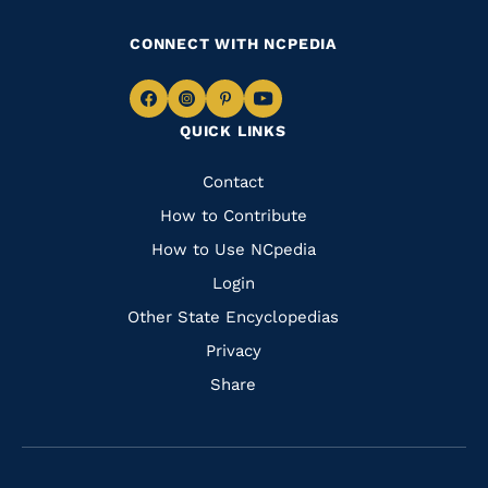
CONNECT WITH NCPEDIA
Navigate
Navigate
Navigate
Navigate
QUICK LINKS
to
to
to
to
Facebook
Instagram
Pinterest
Youtube
Quick
Contact
Links
How to Contribute
How to Use NCpedia
Login
Other State Encyclopedias
Privacy
Share