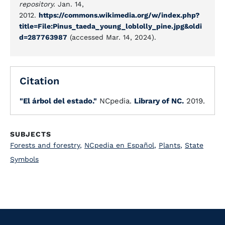
repository.
Jan. 14,
2012.
https://commons.wikimedia.org/w/index.php?
title=File:Pinus_taeda_young_loblolly_pine.jpg&oldi
d=287763987
(accessed Mar. 14, 2024).
Citation
"El árbol del estado."
NCpedia.
Library of NC.
2019.
SUBJECTS
Forests and forestry
,
NCpedia en Español
,
Plants
,
State
Symbols