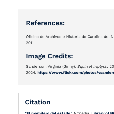
References:
Oficina de Archivos e Historia de Carolina del 
2011.
Image Credits:
Sanderson, Virginia (Ginny).
Squirrel triptych
. 2
2024.
https://www.flickr.com/photos/vsande
Citation
"El mamífero del estado."
NCpedia.
Library of N