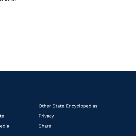
k
Other State Encyclopedias
te
Privacy
edia
Share