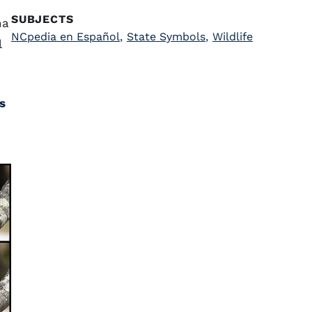
SUBJECTS
na
NCpedia en Español
,
State Symbols
,
Wildlife
l
s