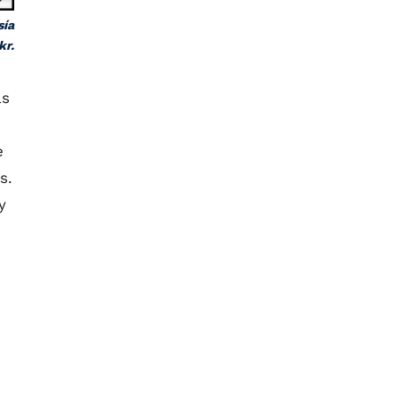
sía
kr.
as
e
s.
y