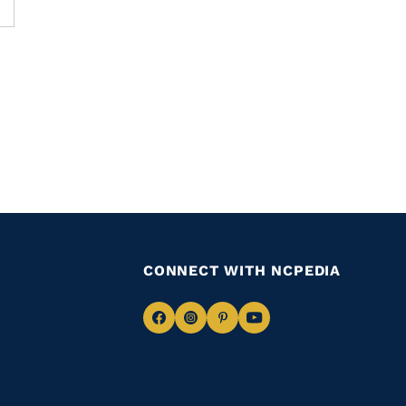
CONNECT WITH NCPEDIA
Navigate
Navigate
Navigate
Navigate
to
to
to
to
Facebook
Instagram
Pinterest
Youtube