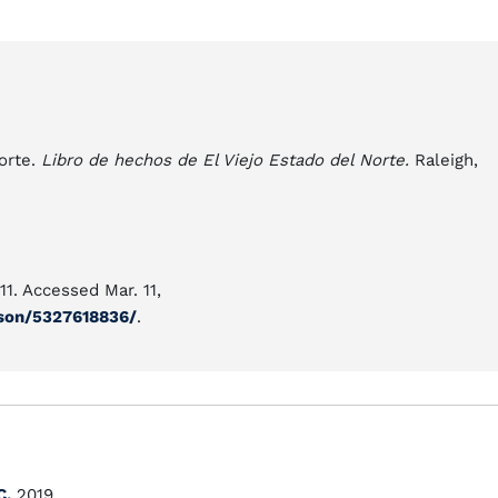
Norte.
Libro de hechos de El Viejo Estado del Norte.
Raleigh,
011. Accessed Mar. 11,
rson/5327618836/
.
C.
2019.