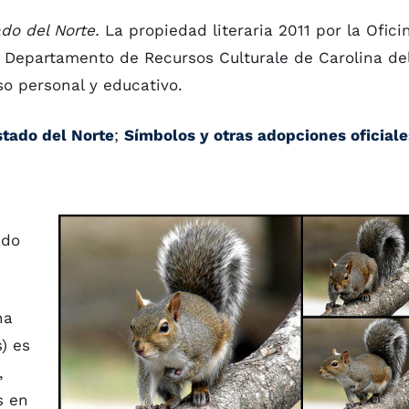
ado del Norte.
La propiedad literaria 2011 por la Ofici
e, Departamento de Recursos Culturale de Carolina de
so personal y educativo.
stado del Norte
;
Símbolos y otras adopciones oficiale
ado
na
s) es
,
s en