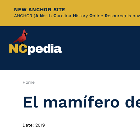
NEW ANCHOR SITE
Skip
ANCHOR (
A
N
orth
C
arolina
H
istory
O
nline
R
esource) is no
to
Main
Content
Breadcrumb
Home
El mamífero d
Date: 2019