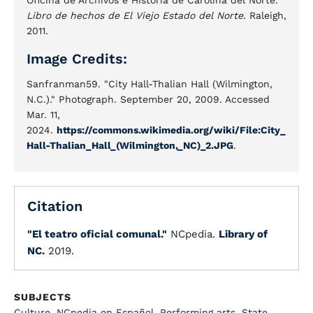
Oficina de Archivos e Historia de Carolina del Norte.
Libro de hechos de El Viejo Estado del Norte
. Raleigh,
2011.
Image Credits:
Sanfranman59. "City Hall-Thalian Hall (Wilmington,
N.C.)." Photograph. September 20, 2009. Accessed
Mar. 11,
2024.
https://commons.wikimedia.org/wiki/File:City_
Hall-Thalian_Hall_(Wilmington,_NC)_2.JPG
.
Citation
"El teatro oficial comunal."
NCpedia.
Library of
NC.
2019.
SUBJECTS
Culture
,
NCpedia en Español
,
Performing arts
,
State