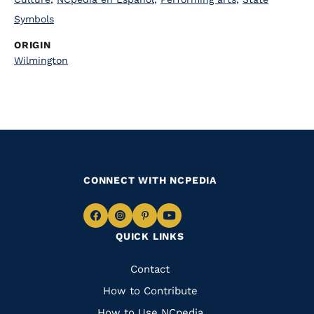
Symbols
ORIGIN
Wilmington
CONNECT WITH NCPEDIA
Navigate
Navigate
Navigate
Navigate
QUICK LINKS
to
to
to
to
Facebook
Instagram
Pinterest
Youtube
Quick
Contact
Links
How to Contribute
How to Use NCpedia