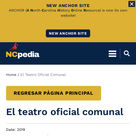
NEW ANCHOR SITE
Skip
ANCHOR (
A
N
orth
C
arolina
H
istory
O
nline
R
esource) is now its own
website!
to
Main
NEW ANCHOR SITE
Content
Breadcrumb
Home
El Teatro Oficial Comunal
REGRESAR PÁGINA PRINCIPAL
El teatro oficial comunal
Date: 2019